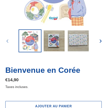
DIAPOSITIVE
DIAP
PRÉCÉDENTE
SUIV
Bienvenue en Corée
Prix
€14,90
normal
Taxes incluses.
AJOUTER AU PANIER