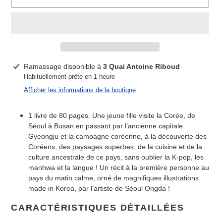
Ajout
Ramassage disponible à
3 Quai Antoine Riboud
d'un
Habituellement prête en 1 heure
produit
Afficher les informations de la boutique
à
votre
1 livre de 80 pages. Une jeune fille visite la Corée, de
panier
Séoul à Busan en passant par l’ancienne capitale
Gyeongju et la campagne coréenne, à la découverte des
Coréens, des paysages superbes, de la cuisine et de la
culture ancestrale de ce pays, sans oublier la K-pop, les
manhwa et la langue ! Un récit à la première personne au
pays du matin calme, orné de magnifiques illustrations
made in Korea, par l’artiste de Séoul Ongda !
CARACTÉRISTIQUES DÉTAILLÉES